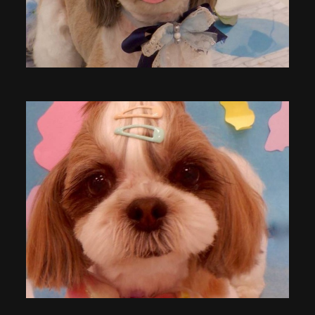
Animal
Countryside
Flower
Insect
Karin