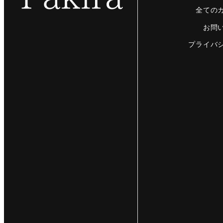
全ての
お問
プライバ