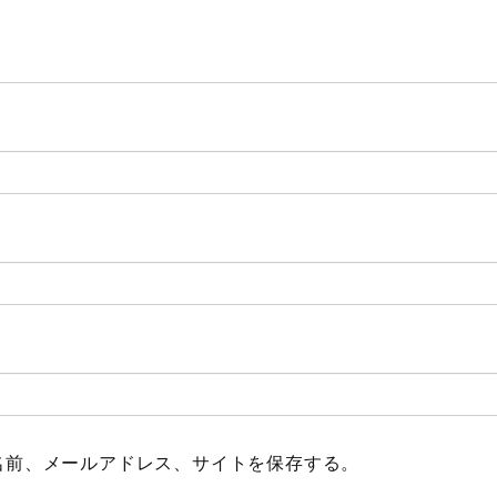
Meal
Mountain
Ocean
Porsche
Scenery
gym
Spring
Summer
surfing
Winter
名前、メールアドレス、サイトを保存する。