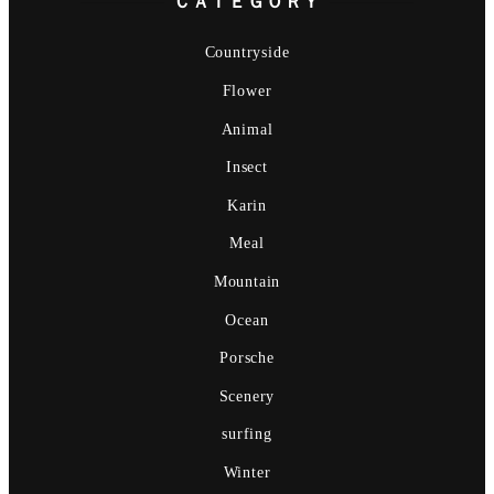
ＣＡＴＥＧＯＲＹ
Countryside
Flower
Animal
Insect
Karin
Meal
Mountain
Ocean
Porsche
Scenery
surfing
Winter