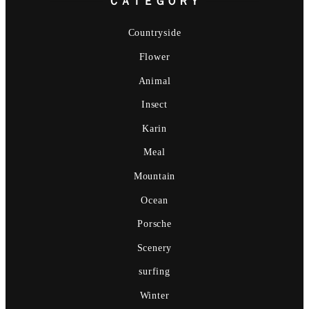
ＣＡＴＥＧＯＲＹ
Countryside
Flower
Animal
Insect
Karin
Meal
Mountain
Ocean
Porsche
Scenery
surfing
Winter