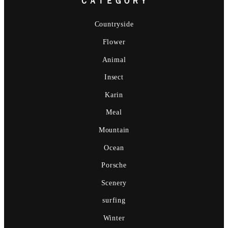
ＣＡＴＥＧＯＲＹ
Countryside
Flower
Animal
Insect
Karin
Meal
Mountain
Ocean
Porsche
Scenery
surfing
Winter