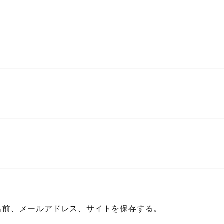
Meal
Mountain
Ocean
Porsche
Scenery
gym
Spring
Summer
surfing
Winter
名前、メールアドレス、サイトを保存する。