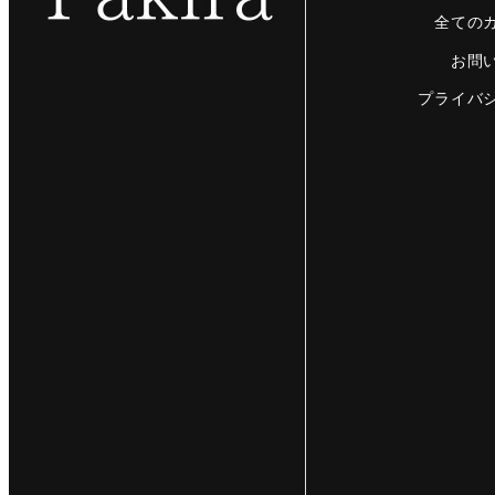
全ての
お問
プライバ