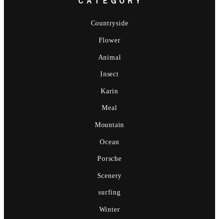
ＣＡＴＥＧＯＲＹ
Countryside
Flower
Animal
Insect
Karin
Meal
Mountain
Ocean
Porsche
Scenery
surfing
Winter