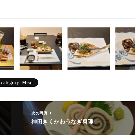
Animal
Countryside
category: Meal
Flower
Insect
Karin
次の写真
神田きくかわうなぎ料理
Meal