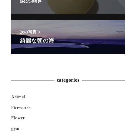
梨男剥き
次の写真
綺麗な朝の海
Animal
Countryside
categories
Flower
Insect
Animal
Fireworks
Karin
Flower
Meal
gym
Mountain