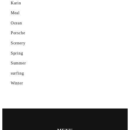
Karin
Ocean
Meal
Ocean
Porsche
Porsche
Scenery
Scenery
gym
Spring
Summer
Spring
surfing
Summer
Winter
surfing
Winter