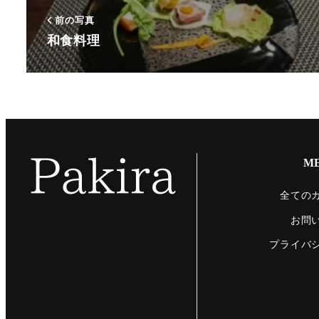
前の写真
和食料理
M
全ての
お問
プライバ