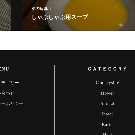
Ocean
次の写真
Porsche
しゃぶしゃぶ用スープ
Scenery
gym
Spring
Summer
ENU
ＣＡＴＥＧＯＲＹ
surfing
カテゴリー
Countryside
い合わせ
Flower
Winter
シーポリシー
Animal
Insect
Karin
Meal