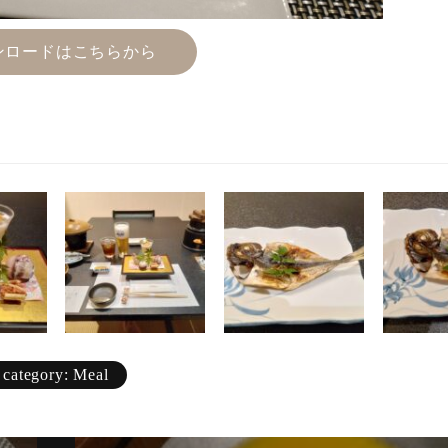
ンロードはこちらから
Animal
Countryside
Flower
Insect
Karin
Meal
category: Meal
Mountain