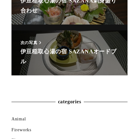
伊豆稲取心湯の宿 SAZANA刺身盛り
合わせ
次の写真
伊豆稲取心湯の宿 SAZANAオードブ
ル
Animal
Countryside
Flower
categories
Insect
Animal
Karin
Fireworks
Meal