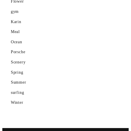
Flower
Mountain
gym
Ocean
Karin
Meal
Porsche
Ocean
Scenery
Porsche
gym
Scenery
Spring
Spring
Summer
Summer
surfing
surfing
Winter
Winter