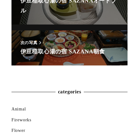
伊豆稲取心湯の宿 SAZANAオードブ
ル
次の写真
伊豆稲取心湯の宿 SAZANA朝食
Animal
Countryside
Flower
categories
Insect
Animal
Karin
Fireworks
Meal
Flower