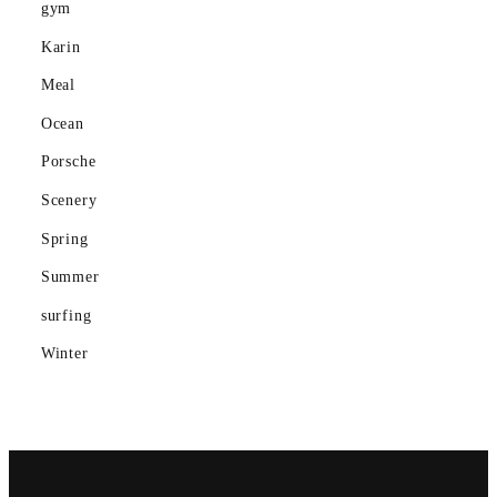
gym
Mountain
Karin
Ocean
Meal
Porsche
Ocean
Scenery
Porsche
Scenery
gym
Spring
Spring
Summer
Summer
surfing
Winter
surfing
Winter