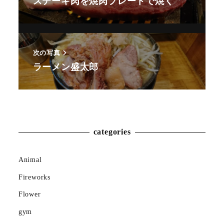
ステーキ肉を焼肉プレートで焼く
次の写真
ラーメン盛太郎
Animal
Countryside
categories
Flower
Insect
Animal
Fireworks
Karin
Flower
Meal
gym
Mountain