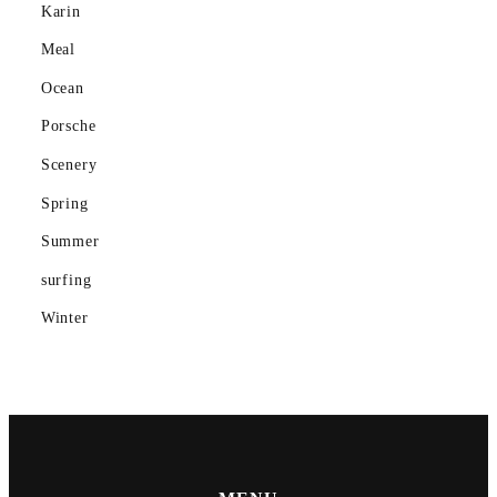
Karin
Ocean
Meal
Ocean
Porsche
Porsche
Scenery
Scenery
gym
Spring
Summer
Spring
surfing
Summer
Winter
surfing
Winter