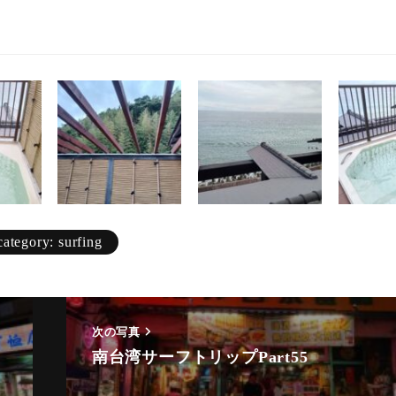
Scenery
gym
Spring
Summer
surfing
Winter
category: surfing
次の写真
南台湾サーフトリップPart55