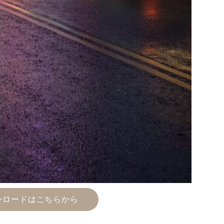
Animal
Countryside
Flower
Insect
Karin
Meal
Mountain
ンロードはこちらから
Ocean
Porsche