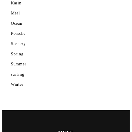
Karin
Ocean
Meal
Ocean
Porsche
Porsche
Scenery
Scenery
gym
Spring
Summer
Spring
surfing
Summer
Winter
surfing
Winter