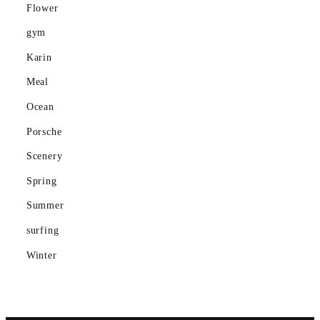
Flower
Mountain
gym
Ocean
Karin
Meal
Porsche
Ocean
Scenery
Porsche
gym
Scenery
Spring
Spring
Summer
Summer
surfing
surfing
Winter
Winter