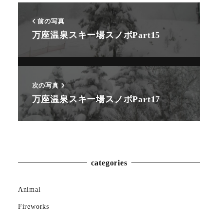
前の写真
万座温泉スキー場スノボPart15
次の写真
万座温泉スキー場スノボPart17
Animal
Countryside
Flower
categories
Insect
Animal
Karin
Fireworks
Meal