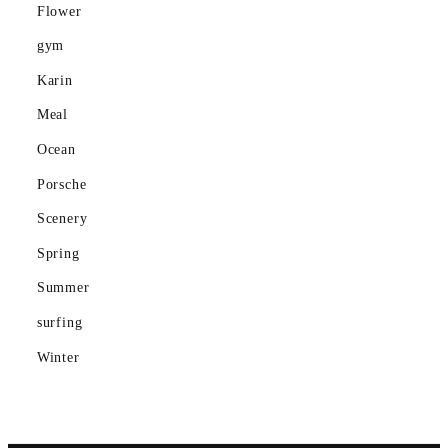
Flower
Mountain
gym
Ocean
Karin
Meal
Porsche
Ocean
Scenery
Porsche
gym
Scenery
Spring
Spring
Summer
Summer
surfing
surfing
Winter
Winter