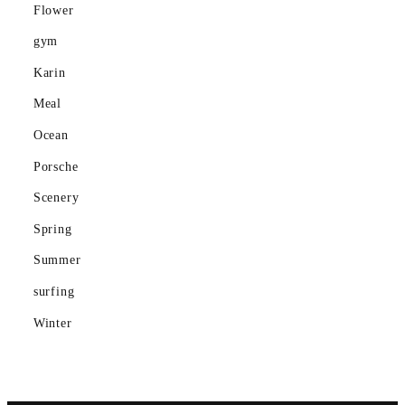
Flower
Mountain
gym
Ocean
Karin
Meal
Porsche
Ocean
Scenery
Porsche
gym
Scenery
Spring
Spring
Summer
Summer
surfing
surfing
Winter
Winter