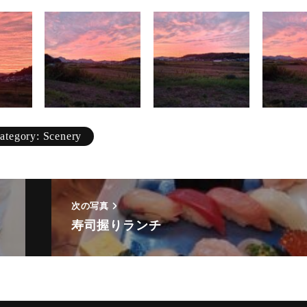
Karin
Meal
Mountain
Ocean
Porsche
category: Scenery
Scenery
gym
次の写真
Spring
寿司握りランチ
Summer
surfing