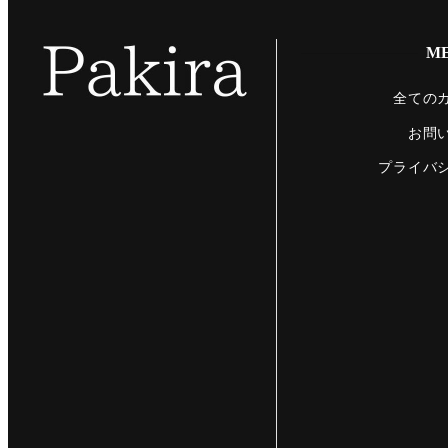
M
全ての
お問
プライバ