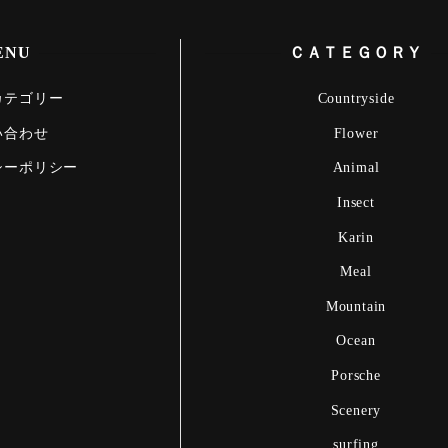
Winter
ENU
ＣＡＴＥＧＯＲＹ
カテゴリー
Countryside
い合わせ
Flower
シーポリシー
Animal
Insect
Karin
Meal
Mountain
Ocean
Porsche
Scenery
surfing