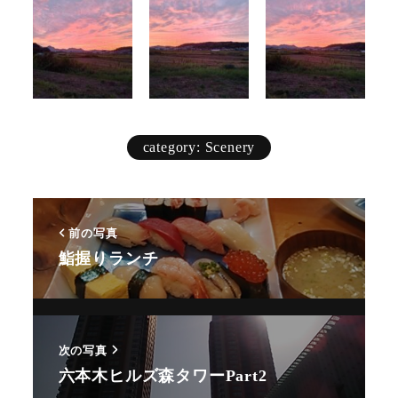
category: Scenery
前の写真
鮨握りランチ
Animal
Countryside
次の写真
Flower
六本木ヒルズ森タワーPart2