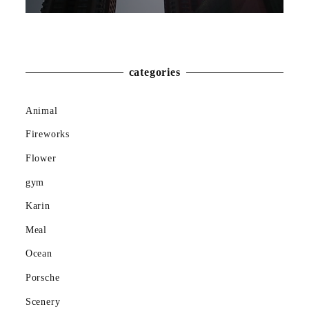
Insect
Karin
Meal
categories
Mountain
Animal
Ocean
Fireworks
Porsche
Flower
gym
Scenery
Karin
gym
Meal
Spring
Ocean
Porsche
Summer
Scenery