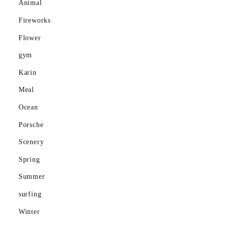
Animal
Meal
Fireworks
Mountain
Flower
Ocean
gym
Karin
Porsche
Meal
Scenery
Ocean
gym
Porsche
Scenery
Spring
Spring
Summer
Summer
surfing
surfing
Winter
Winter